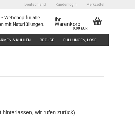
Deutschland
Kundenlogin
Merkzettel
e - Webshop für alle
Ihr
Warenkorb
n mit Naturfüllungen.
0,00 EUR
RMEN & KÜHLEN
BEZÜGE
FÜLLUNGEN, LOSE
o erstellen
swort vergessen?
 hinterlassen, wir rufen zurück)