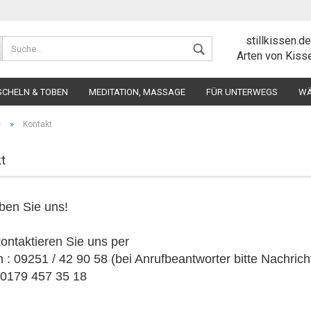
stillkissen.d
Lieferland
Arten von Kisse
SCHELN & TOBEN
MEDITATION, MASSAGE
FÜR UNTERWEGS
WÄ
»
e
Kontakt
t
Kont
ben Sie uns!
Pas
ontaktieren Sie uns per
n : 09251 / 42 90 58 (bei Anrufbeantworter bitte Nachricht
 0179 457 35 18