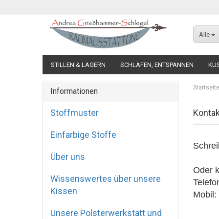
Alle
STILLEN & LAGERN
SCHLAFEN, ENTSPANNEN
KU
Startseit
Informationen
Stoffmuster
Kontak
Einfarbige Stoffe
Schrei
Über uns
Oder k
Wissenswertes über unsere
Telefo
Kissen
Mobil:
Unsere Polsterwerkstatt und