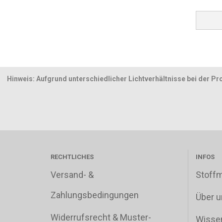
Hinweis: Aufgrund unterschiedlicher Lichtverhältnisse bei der Pr
RECHTLICHES
INFOS
Versand- &
Stoff
Zahlungsbedingungen
Über u
Widerrufsrecht & Muster-
Wisse